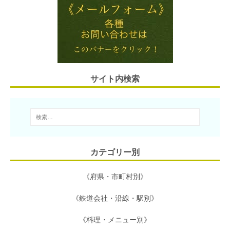
i
e
t
e
e
l
n
t
b
a
e
o
r
o
サイト内検索
k
カテゴリー別
《府県・市町村別》
《鉄道会社・沿線・駅別》
《料理・メニュー別》