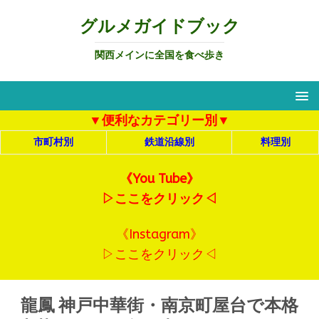
グルメガイドブック
関西メインに全国を食べ歩き
▼便利なカテゴリー別▼
市町村別
鉄道沿線別
料理別
《You Tube》
▷ここをクリック◁
《Instagram》
▷ここをクリック◁
龍鳳 神戸中華街・南京町屋台で本格