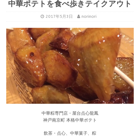
中華ポテトを食べ歩きテイクアウト
2017年5月3日
norinori
中華粽専門店・屋台点心龍鳳
神戸南京町 本格中華ポテト
飲茶・点心、中華菓子、粽