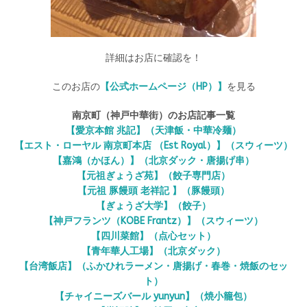
詳細はお店に確認を！
このお店の
【公式ホームページ（HP）】
を見る
南京町（神戸中華街）のお店記事一覧
【愛京本館 兆記】（天津飯・中華冷麺）
【エスト・ローヤル 南京町本店 （Est Royal）】（スウィーツ）
【嘉鴻（かほん）】（北京ダック・唐揚げ串）
【元祖ぎょうざ苑】（餃子専門店）
【元祖 豚饅頭 老祥記 】（豚饅頭）
【ぎょうざ大学】（餃子）
【神戸フランツ（KOBE Frantz）】（スウィーツ）
【四川菜館】（点心セット）
【青年華人工場】（北京ダック）
【台湾飯店】（ふかひれラーメン・唐揚げ・春巻・焼飯のセッ
ト）
【チャイニーズバール yunyun】（焼小籠包）