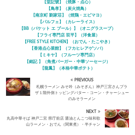
【堂記號】（焼豚・点心）
【鳥孝】（炭火焼鳥）
【南京町 劉家荘】（焼鶏・エビマヨ）
【パルフェ】（カレーライス）
【BB（バケット エ ブール）】（オニグラスープ）
【フライ専門店 双平】（洋食屋）
【FREE STYLE KITCHEN】（おでん・たこやき）
【香港点心菜館】（フカヒレアゲソバ）
【ミキヤ】（フルーツ専門店）
【銘記 】（角煮バーガー・中華ソーセージ）
【龍鳳】（本格中華ポテト）
PREVIOUS
札幌ラーメン みそ吟（みそぎん）神戸三宮さんプラ
ザ１階外側トッピングバター・コーン・チャーシュー
のみそラーメン
NEXT
丸高中華そば 神戸二宮 県庁前店 醤油とんこつ味和歌
山ラーメン・おでん（関東煮）・半チャン