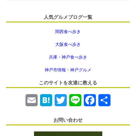
人気グルメブログ一覧
関西食べ歩き
大阪食べ歩き
兵庫・神戸食べ歩き
神戸市情報・神戸グルメ
このサイトを友達に教える
E
H
T
L
F
共
m
a
w
i
a
有
お問い合わせ
a
t
i
n
c