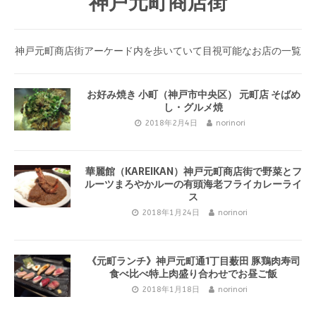
神戸元町商店街
神戸元町商店街アーケード内を歩いていて目視可能なお店の一覧
お好み焼き 小町（神戸市中央区） 元町店 そばめ
し・グルメ焼
2018年2月4日
norinori
華麗館（KAREIKAN）神戸元町商店街で野菜とフ
ルーツまろやかルーの有頭海老フライカレーライ
ス
2018年1月24日
norinori
《元町ランチ》神戸元町通1丁目薮田 豚鶏肉寿司
食べ比べ特上肉盛り合わせでお昼ご飯
2018年1月18日
norinori