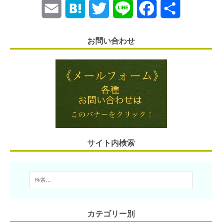
E
H
T
L
F
共
m
a
w
i
a
有
お問い合わせ
a
t
i
n
c
i
e
t
e
e
l
n
t
b
a
e
o
r
o
サイト内検索
k
カテゴリー別