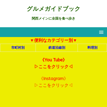
グルメガイドブック
関西メインに全国を食べ歩き
▼便利なカテゴリー別▼
市町村別
鉄道沿線別
料理別
《You Tube》
▷ここをクリック◁
《Instagram》
▷ここをクリック◁