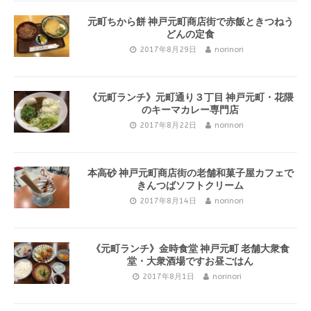
元町ちから餅 神戸元町商店街で赤飯ときつねう
どんの定食
2017年8月29日
norinori
《元町ランチ》元町通り３丁目 神戸元町・花隈
のキーマカレー専門店
2017年8月22日
norinori
本高砂 神戸元町商店街の老舗和菓子屋カフェで
きんつばソフトクリーム
2017年8月14日
norinori
《元町ランチ》金時食堂 神戸元町 老舗大衆食
堂・大衆酒場ですお昼ごはん
2017年8月1日
norinori