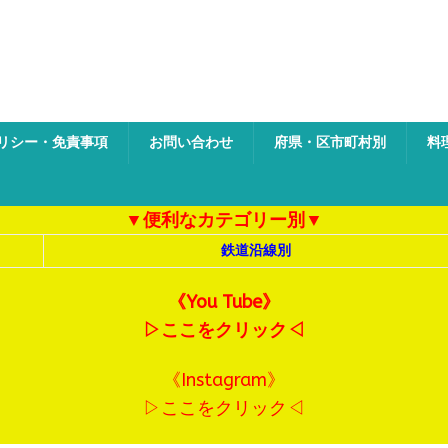
ク
リシー・免責事項
お問い合わせ
府県・区市町村別
料
▼便利なカテゴリー別▼
鉄道沿線別
《You Tube》
▷ここをクリック◁
《Instagram》
▷ここをクリック◁