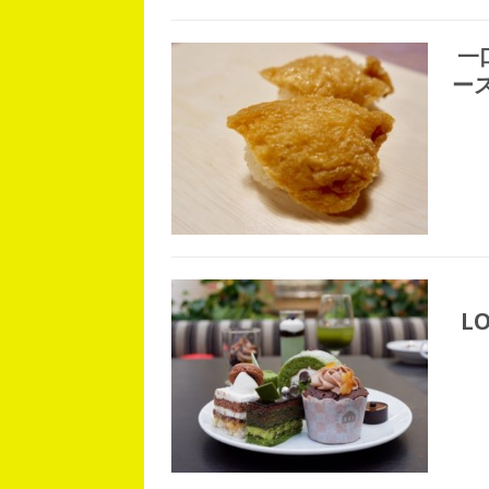
一
ー
L