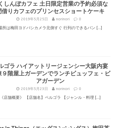
くしんぼカフェ 土日限定営業の予約必須な
間借りカフェのプリンセスショートケーキ
2019年5月25日
norinori
0
場所は梅田ヨドバシカメラ北側すぐ 行列のできるパン
[…]
ルゴラ ハイアットリージェンシー大阪内宴
棟９階屋上ガーデンでランチビュッフェ・ビ
アガーデン
2019年5月23日
norinori
0
《店舗概要》 【店舗名】ペルゴラ 【ジャンル・料理
[…]