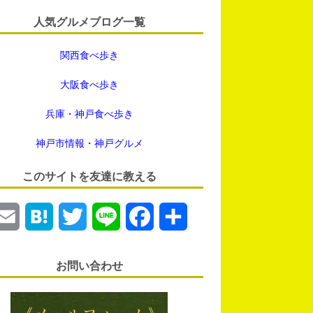
人気グルメブログ一覧
関西食べ歩き
大阪食べ歩き
兵庫・神戸食べ歩き
神戸市情報・神戸グルメ
このサイトを友達に教える
E
H
T
L
F
共
m
a
w
i
a
有
お問い合わせ
a
t
i
n
c
i
e
t
e
e