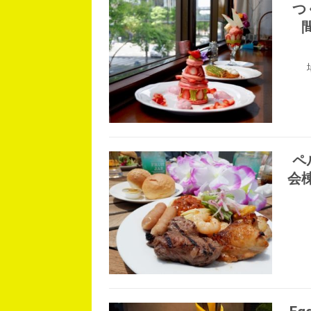
つ
ペ
会