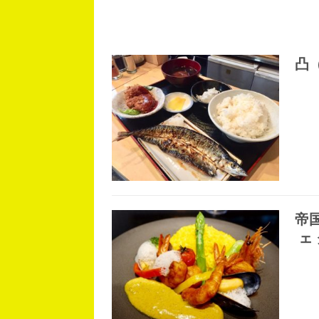
凸
帝
ェ