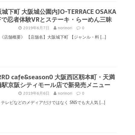
城下町 大阪城公園内JO-TERRACE OSAKA
Fで忍者体験VRとステーキ・らーめん三昧
2019年6月7日
norinori
0
《店舗概要》 【店舗名】大阪城下町 【ジャンル・料
[…]
RRD cafe&season0 大阪西区靱本町・天満
橋駅京阪シティモール店で新発売メニュー
2019年6月6日
norinori
0
テレビなどのメディアだけではなく SNSでも大人気
[…]