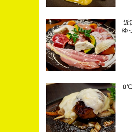
近
ゆ
0