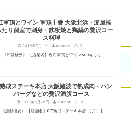
江軍鶏とワイン 軍鶏十番 大阪北浜・淀屋橋
ったり個室で刺身・鉄板焼と鶏鍋の贅沢コー
ス料理
2019年7月1日
norinori
0
《店舗概要》 【店舗名】近江軍鶏とワイン&nbsp
[…]
℃熟成ステーキ本店 大阪難波で熟成肉・ハン
バーグなどの贅沢満腹コース
2019年6月26日
norinori
0
《店舗概要》 【店舗名】0℃熟成ステーキ本店 【ジ
[…]