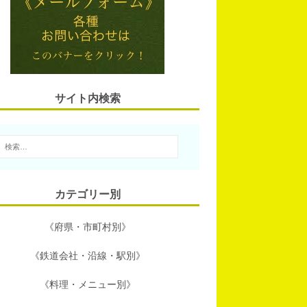
l
n
t
b
a
e
o
r
o
サイト内検索
k
カテゴリー別
《府県・市町村別》
《鉄道会社・沿線・駅別》
《料理・メニュー別》