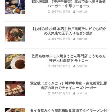
銘記 南京町（神戸中華街）屋台で食べ歩き角煮
バーガー・中華ソーセージ
2017年1月7日
norinori
【お好み焼 小町 本店】神戸元町テレビでも紹介
の人気店で玉子入りモダン焼き
2017年1月7日
norinori
佐用名物ホルモン焼きうどん専門店 こうちゃん
神戸元町高架下 モトコー
2017年1月7日
norinori
堂記號（どうきごう）神戸中華街・南京町堂記豚
肉店の屋台でチャイニーズバーガー
2017年1月6日
norinori
タイ食堂みうら屋新梅田食道街でタイラーメン付