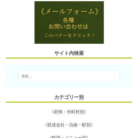
i
e
t
e
e
l
n
t
b
a
e
o
r
o
サイト内検索
k
カテゴリー別
《府県・市町村別》
《鉄道会社・沿線・駅別》
《料理・メニュー別》