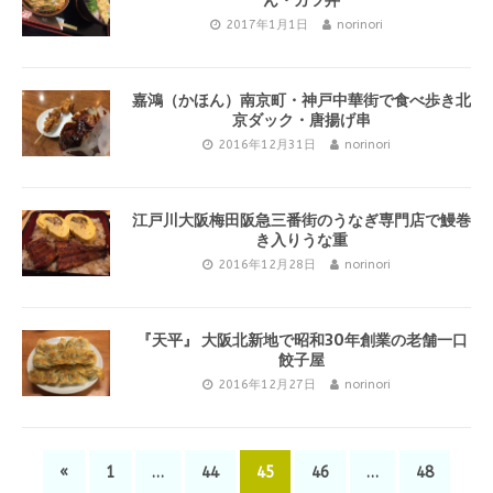
ん・カツ丼
2017年1月1日
norinori
嘉鴻（かほん）南京町・神戸中華街で食べ歩き北
京ダック・唐揚げ串
2016年12月31日
norinori
江戸川大阪梅田阪急三番街のうなぎ専門店で鰻巻
き入りうな重
2016年12月28日
norinori
『天平』 大阪北新地で昭和30年創業の老舗一口
餃子屋
2016年12月27日
norinori
«
1
…
44
45
46
…
48