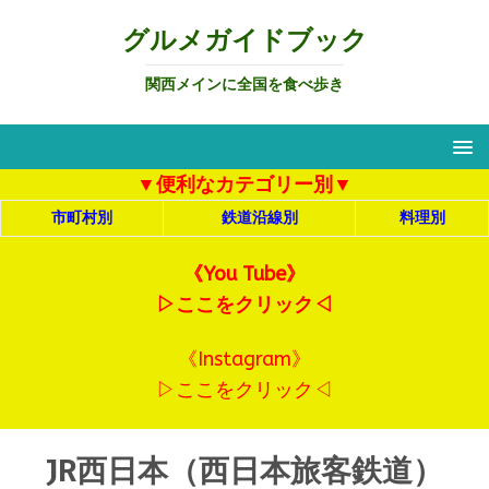
グルメガイドブック
関西メインに全国を食べ歩き
▼便利なカテゴリー別▼
市町村別
鉄道沿線別
料理別
《You Tube》
▷ここをクリック◁
《Instagram》
▷ここをクリック◁
JR西日本（西日本旅客鉄道）