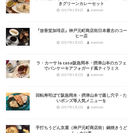
きグリーンカレーセット
2017年1月4日
norinori
『放香堂加琲店』神戸元町商店街日本最古のコー
ヒー店
2017年1月2日
norinori
ラ・カーサ la casa阪急岡本・摂津山本のカフェ
でパンケーキアフォガード風ティラミス
2017年1月2日
norinori
回転寿司ぼて阪急岡本・摂津山本で蒸し穴子・た
いポンズ等人気メニューを
2017年1月2日
norinori
手打ちうどん京屋（神戸元町商店街）鍋焼きうど