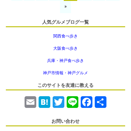
»
人気グルメブログ一覧
関西食べ歩き
大阪食べ歩き
兵庫・神戸食べ歩き
神戸市情報・神戸グルメ
このサイトを友達に教える
E
H
T
L
F
共
m
a
w
i
a
有
お問い合わせ
a
t
i
n
c