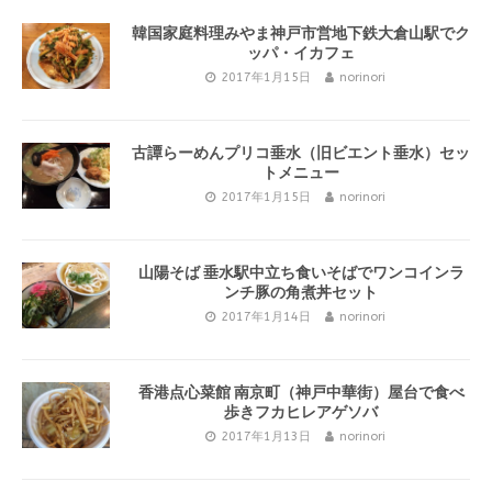
韓国家庭料理みやま神戸市営地下鉄大倉山駅でク
ッパ・イカフェ
2017年1月15日
norinori
古譚らーめんプリコ垂水（旧ビエント垂水）セッ
トメニュー
2017年1月15日
norinori
山陽そば 垂水駅中立ち食いそばでワンコインラ
ンチ豚の角煮丼セット
2017年1月14日
norinori
香港点心菜館 南京町（神戸中華街）屋台で食べ
歩きフカヒレアゲソバ
2017年1月13日
norinori