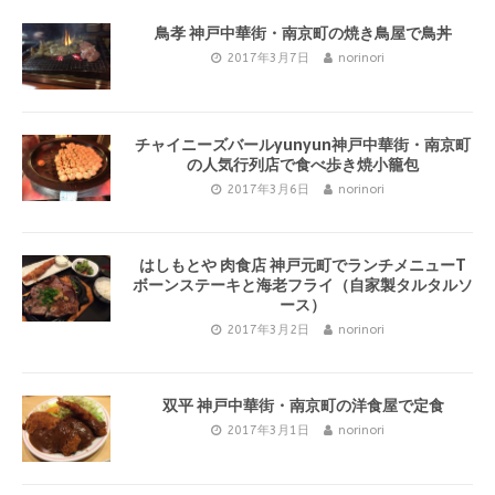
鳥孝 神戸中華街・南京町の焼き鳥屋で鳥丼
2017年3月7日
norinori
チャイニーズバールyunyun神戸中華街・南京町
の人気行列店で食べ歩き焼小籠包
2017年3月6日
norinori
はしもとや 肉食店 神戸元町でランチメニューT
ボーンステーキと海老フライ（自家製タルタルソ
ース）
2017年3月2日
norinori
双平 神戸中華街・南京町の洋食屋で定食
2017年3月1日
norinori