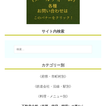
l
n
t
b
a
e
o
r
o
サイト内検索
k
カテゴリー別
《府県・市町村別》
《鉄道会社・沿線・駅別》
《料理・メニュー別》