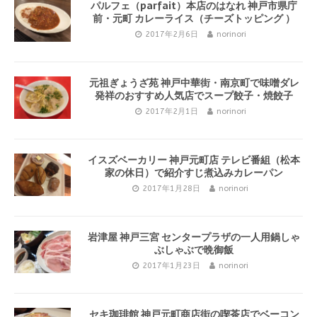
パルフェ（parfait）本店のはなれ 神戸市県庁
前・元町 カレーライス（チーズトッピング ）
2017年2月6日
norinori
元祖ぎょうざ苑 神戸中華街・南京町で味噌ダレ
発祥のおすすめ人気店でスープ餃子・焼餃子
2017年2月1日
norinori
イスズベーカリー 神戸元町店 テレビ番組（松本
家の休日）で紹介すじ煮込みカレーパン
2017年1月28日
norinori
岩津屋 神戸三宮 センタープラザの一人用鍋しゃ
ぶしゃぶで晩御飯
2017年1月23日
norinori
セキ珈琲館 神戸元町商店街の喫茶店でベーコン