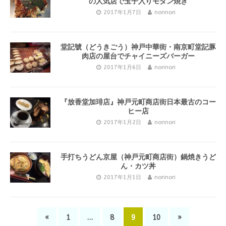
の人気店で玉子入りモダン焼き
2017年1月7日
norinori
堂記號（どうきごう）神戸中華街・南京町堂記豚
肉店の屋台でチャイニーズバーガー
2017年1月6日
norinori
『放香堂加琲店』神戸元町商店街日本最古のコー
ヒー店
2017年1月2日
norinori
手打ちうどん京屋（神戸元町商店街）鍋焼きうど
ん・カツ丼
2017年1月1日
norinori
«
1
…
8
9
10
»