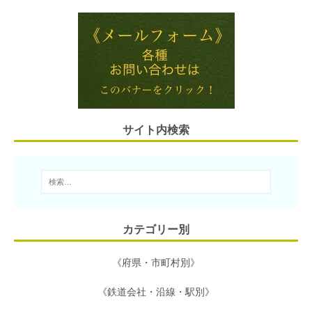
i
e
t
e
e
l
n
t
b
a
e
o
r
o
サイト内検索
k
カテゴリー別
《府県・市町村別》
《鉄道会社・沿線・駅別》