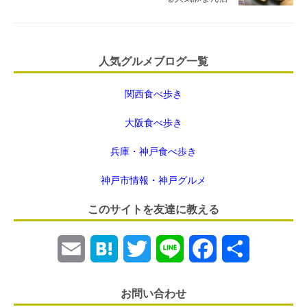
人気グルメブログ一覧
関西食べ歩き
大阪食べ歩き
兵庫・神戸食べ歩き
神戸市情報・神戸グルメ
このサイトを友達に教える
E
H
T
L
F
共
m
a
w
i
a
有
お問い合わせ
a
t
i
n
c