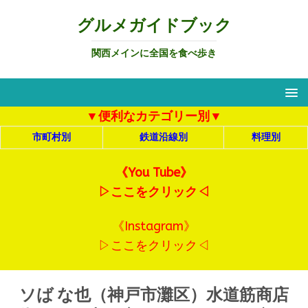
グルメガイドブック
関西メインに全国を食べ歩き
▼便利なカテゴリー別▼
市町村別
鉄道沿線別
料理別
《You Tube》
▷ここをクリック◁
《Instagram》
▷ここをクリック◁
ソば な也（神戸市灘区）水道筋商店