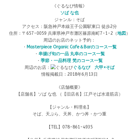
《ぐるなび情報》
ソば な也
ジャンル：そば
アクセス：阪急神戸本線王子公園駅東口 徒歩2分
住所：〒657-0059 兵庫県神戸市灘区篠原南町7-1-2（
地図
）
周辺のお店のネット予約：
・
Masterpiece Organic Cafe＆Barのコース一覧
・
串揚げ旬の一品 丸幸のコース一覧
・
季節・一品料理 梵のコース一覧
周辺のお店：
ぐるなび
六甲×そば
情報掲載日：2018年6月13日
《店舗概要》
【店舗名】ソば な也 （【旧店名】江戸そば水道筋店）
【ジャンル・料理名】
そば、天ぷら、天丼、かつ丼・かつ重
【TEL】078-861-4935