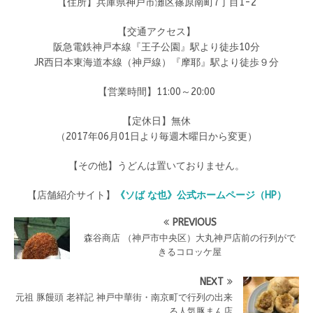
【住所】兵庫県神戸市灘区篠原南町7丁目1-2
【交通アクセス】
阪急電鉄神戸本線『王子公園』駅より徒歩10分
JR西日本東海道本線（神戸線）『摩耶』駅より徒歩９分
【営業時間】11:00～20:00
【定休日】無休
（2017年06月01日より毎週木曜日から変更）
【その他】うどんは置いておりません。
【店舗紹介サイト】
《ソば な也》公式ホームページ（HP）
PREVIOUS
森谷商店 （神戸市中央区）大丸神戸店前の行列がで
きるコロッケ屋
NEXT
元祖 豚饅頭 老祥記 神戸中華街・南京町で行列の出来
る人気豚まん店