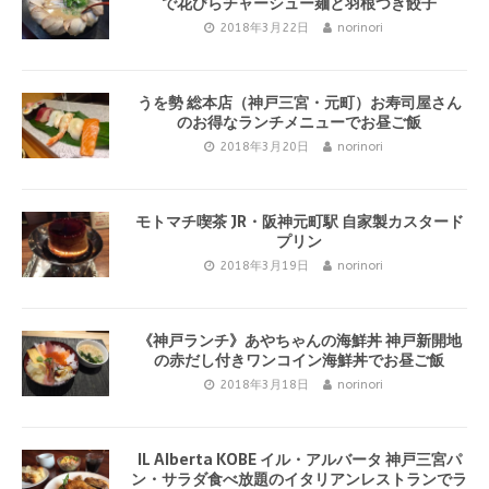
で花びらチャーシュー麺と羽根つき餃子
2018年3月22日
norinori
うを勢 総本店（神戸三宮・元町）お寿司屋さん
のお得なランチメニューでお昼ご飯
2018年3月20日
norinori
モトマチ喫茶 JR・阪神元町駅 自家製カスタード
プリン
2018年3月19日
norinori
《神戸ランチ》あやちゃんの海鮮丼 神戸新開地
の赤だし付きワンコイン海鮮丼でお昼ご飯
2018年3月18日
norinori
IL Alberta KOBE イル・アルバータ 神戸三宮パ
ン・サラダ食べ放題のイタリアンレストランでラ