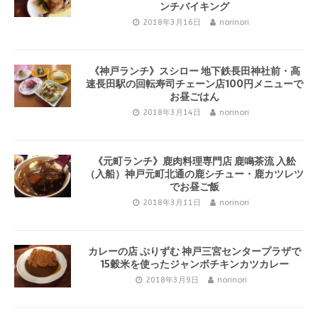
ンチバイキング
2018年3月16日
norinori
《神戸ランチ》スシロー 地下鉄長田神社前・高
速長田駅の回転寿司チェーン店100円メニューで
お昼ごはん
2018年3月14日
norinori
《元町ランチ》鹿肉料理専門店 鹿鳴茶流 入舩
（入船）神戸元町北通の鹿シチュー・鹿カツレツ
でお昼ご飯
2018年3月11日
norinori
カレーの店 ぷりずむ 神戸三宮センタープラザで
15穀米を使ったジャンボチキンカツカレー
2018年3月9日
norinori