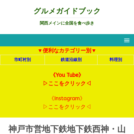
グルメガイドブック
関西メインに全国を食べ歩き
▼便利なカテゴリー別▼
市町村別
鉄道沿線別
料理別
《You Tube》
▷ここをクリック◁
《Instagram》
▷ここをクリック◁
神戸市営地下鉄地下鉄西神・山