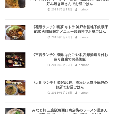
好み焼き屋さんでお昼ごはん
2018年3月29日
norinori
《花隈ランチ》喫茶 キトラ 神戸市営地下鉄県庁
前駅 火曜日限定メニュー焼肉丼でお昼ごはん
2018年3月26日
norinori
《三宮ランチ》海鮮 はたごや本店 鯵姿造り付お
造り御膳でお昼御飯
2018年3月26日
norinori
《元町ランチ》楽関記 鯉川筋沿い人気小籠包の
お店でお昼ごはん
2018年3月24日
norinori
みなと軒 三宮阪急西口商店街のラーメン屋さん