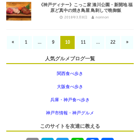
《神戸ディナー》こっこ家 湊川公園・新開地 福
原ど真中の焼き鳥屋 鳥刺しで晩御飯
2018年3月8日
norinori
«
1
…
9
10
11
…
22
»
人気グルメブログ一覧
関西食べ歩き
大阪食べ歩き
兵庫・神戸食べ歩き
神戸市情報・神戸グルメ
このサイトを友達に教える