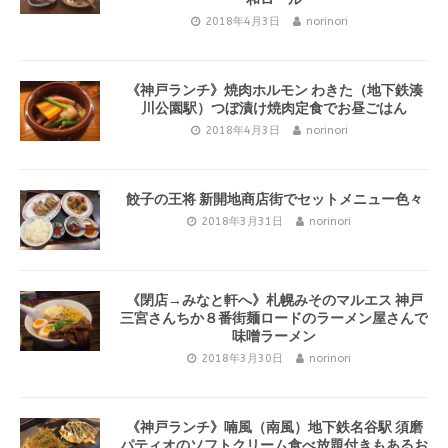
2018年4月3日
norinori
《神戸ランチ》焼肉ホルモン わきた（地下鉄湊
川公園駅）つぼ漬け焼肉定食でお昼ごはん
2018年4月3日
norinori
餃子の王将 新開地商店街でセットメニュー色々
2018年3月31日
norinori
《閉店→みなと軒へ》札幌みそのマルエス 神戸
三宮さんちか８番街麺ロードのラーメン屋さんで
味噌ラーメン
2018年3月30日
norinori
《神戸ランチ》喃風（南風）地下鉄名谷駅 須磨
パティオのソフトクリーム食べ放題付きもあるお