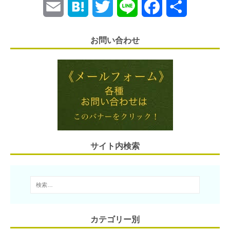
E
H
T
L
F
共
m
a
w
i
a
有
お問い合わせ
a
t
i
n
c
i
e
t
e
e
l
n
t
b
a
e
o
r
o
サイト内検索
k
カテゴリー別