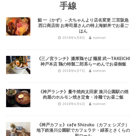
手線
鮨 一（かず）←大ちゃんより店名変更 三宮阪急
西口商店街 お寿司屋さんの特上海鮮丼でお昼ご
はん
2018年4月8日
norinori
《三ノ宮ランチ》濃厚鶏そば 麺屋 武一TAKEICHI
神戸本店 鶏の特製二郎系らーめんでお昼御飯
2018年4月7日
norinori
《神戸ランチ》蔓牛焼肉太田家 湊川公園駅の焼
肉屋のホルモン焼き定食・冷麺でお昼ご飯
2018年4月4日
norinori
《神戸カフェ》cafe Shizuku（カフェ シズク）
地下鉄湊川公園駅でカフェラテ・緑茶とさくらの
和ロール