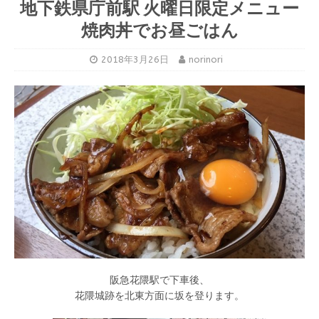
地下鉄県庁前駅 火曜日限定メニュー
焼肉丼でお昼ごはん
2018年3月26日
norinori
阪急花隈駅で下車後、
花隈城跡を北東方面に坂を登ります。