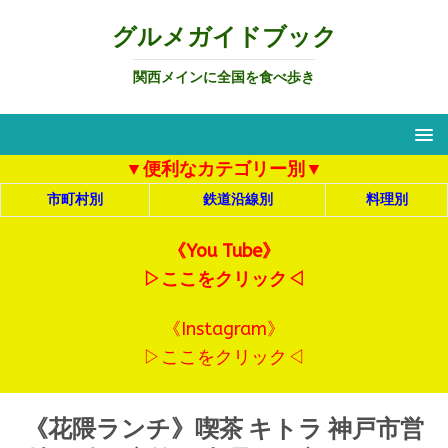
グルメガイドブック
関西メインに全国を食べ歩き
▼便利なカテゴリー別▼
市町村別
鉄道沿線別
料理別
《You Tube》
▷ここをクリック◁
《Instagram》
▷ここをクリック◁
《花隈ランチ》喫茶 キトラ 神戸市営