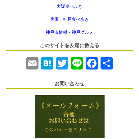
大阪食べ歩き
兵庫・神戸食べ歩き
神戸市情報・神戸グルメ
このサイトを友達に教える
E
H
T
L
F
共
m
a
w
i
a
有
お問い合わせ
a
t
i
n
c
i
e
t
e
e
l
n
t
b
a
e
o
r
o