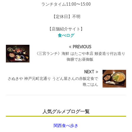
ランチタイム11:00〜15:00
【定休日】不明
【店舗紹介サイト】
食べログ
PREVIOUS
《三宮ランチ》海鮮 はたごや本店 鯵姿造り付お造り
御膳でお昼御飯
NEXT
さぬきや 神戸元町北通り うどん屋さんの赤飯定食で
晩ごはん
人気グルメブログ一覧
関西食べ歩き