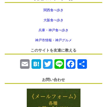
関西食べ歩き
大阪食べ歩き
兵庫・神戸食べ歩き
神戸市情報・神戸グルメ
このサイトを友達に教える
E
H
T
L
F
共
m
a
w
i
a
有
お問い合わせ
a
t
i
n
c
i
e
t
e
e
l
n
t
b