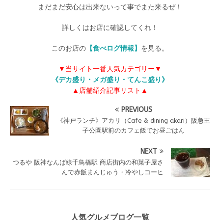
まだまだ安心は出来ないって事でまた来るぜ！
詳しくはお店に確認してくれ！
このお店の
【食べログ情報】
を見る。
▼当サイト一番人気カテゴリー▼
《デカ盛り・メガ盛り・てんこ盛り》
▲店舗紹介記事リスト▲
PREVIOUS
《神戸ランチ》アカリ（Cafe & dining akari）阪急王
子公園駅前のカフェ飯でお昼ごはん
NEXT
つるや 阪神なんば線千鳥橋駅 商店街内の和菓子屋さ
んで赤飯まんじゅう・冷やしコーヒ
人気グルメブログ一覧