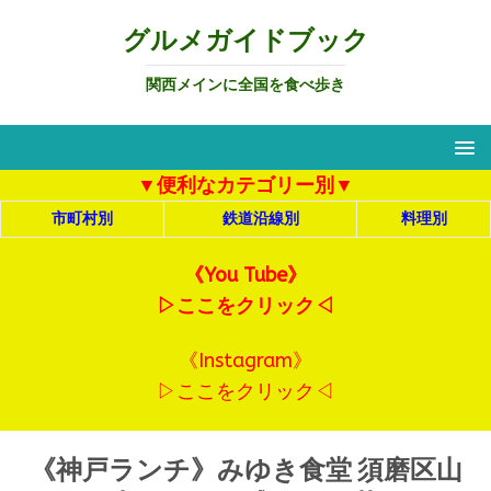
グルメガイドブック
関西メインに全国を食べ歩き
▼便利なカテゴリー別▼
市町村別
鉄道沿線別
料理別
《You Tube》
▷ここをクリック◁
《Instagram》
▷ここをクリック◁
《神戸ランチ》みゆき食堂 須磨区山