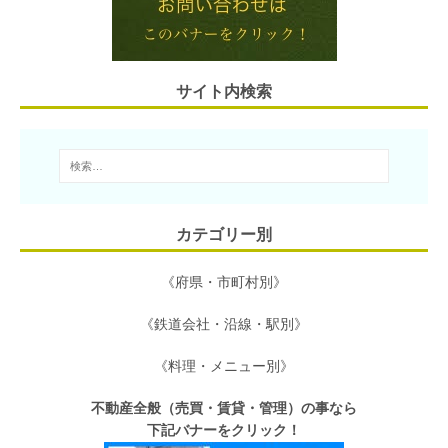
a
e
o
r
o
サイト内検索
k
カテゴリー別
《府県・市町村別》
《鉄道会社・沿線・駅別》
《料理・メニュー別》
不動産全般（売買・賃貸・管理）の事なら
下記バナーをクリック！