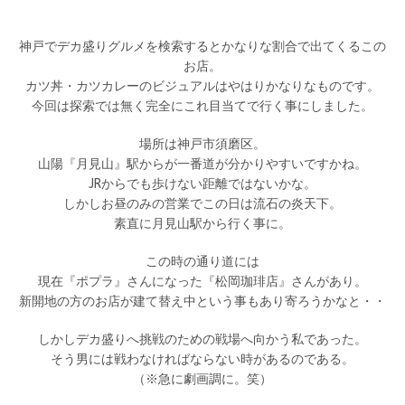
神戸でデカ盛りグルメを検索するとかなりな割合で出てくるこの
お店。
カツ丼・カツカレーのビジュアルはやはりかなりなものです。
今回は探索では無く完全にこれ目当てで行く事にしました。
場所は神戸市須磨区。
山陽『月見山』駅からが一番道が分かりやすいですかね。
JRからでも歩けない距離ではないかな。
しかしお昼のみの営業でこの日は流石の炎天下。
素直に月見山駅から行く事に。
この時の通り道には
現在『ポプラ』さんになった『松岡珈琲店』さんがあり。
新開地の方のお店が建て替え中という事もあり寄ろうかなと・・
しかしデカ盛りへ挑戦のための戦場へ向かう私であった。
そう男には戦わなければならない時があるのである。
（※急に劇画調に。笑）