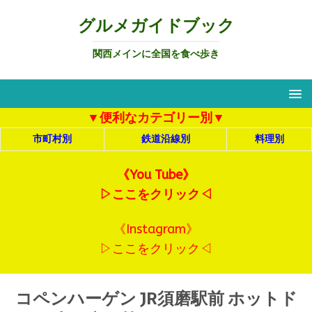
グルメガイドブック
関西メインに全国を食べ歩き
▼便利なカテゴリー別▼
市町村別
鉄道沿線別
料理別
《You Tube》
▷ここをクリック◁
《Instagram》
▷ここをクリック◁
コペンハーゲン JR須磨駅前 ホットド