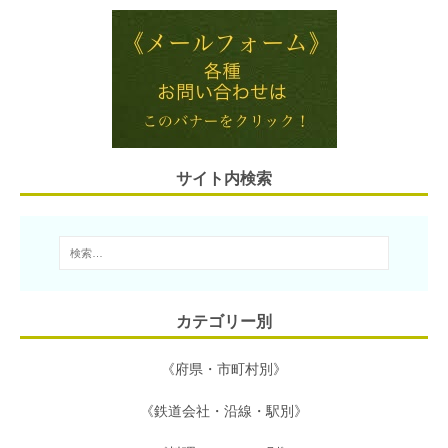
i
e
t
e
e
l
n
t
b
a
e
o
r
o
サイト内検索
k
カテゴリー別
《府県・市町村別》
《鉄道会社・沿線・駅別》