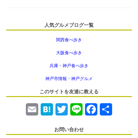
人気グルメブログ一覧
関西食べ歩き
大阪食べ歩き
兵庫・神戸食べ歩き
神戸市情報・神戸グルメ
このサイトを友達に教える
E
H
T
L
F
共
m
a
w
i
a
有
お問い合わせ
a
t
i
n
c