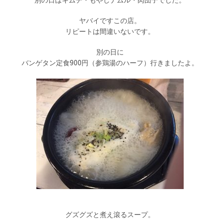
別の日はキムチ・もやしナムル・肉団子でした。
ヤバイですこの店。
リピートは間違いないです。
別の日に
バンゲタン定食900円（参鶏湯のハーフ）行きましたよ。
グズグズと煮え滾るスープ。