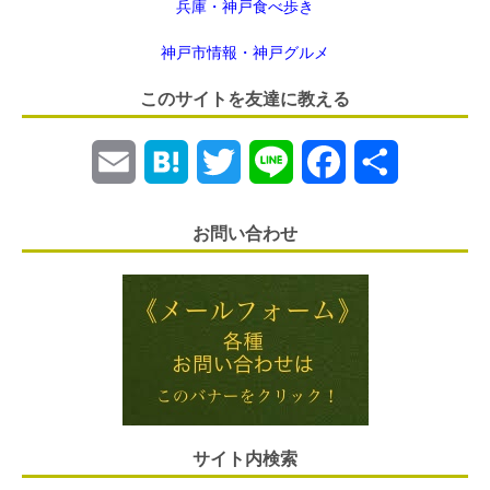
兵庫・神戸食べ歩き
神戸市情報・神戸グルメ
このサイトを友達に教える
E
H
T
L
F
共
m
a
w
i
a
有
お問い合わせ
a
t
i
n
c
i
e
t
e
e
l
n
t
b
a
e
o
r
o
サイト内検索
k