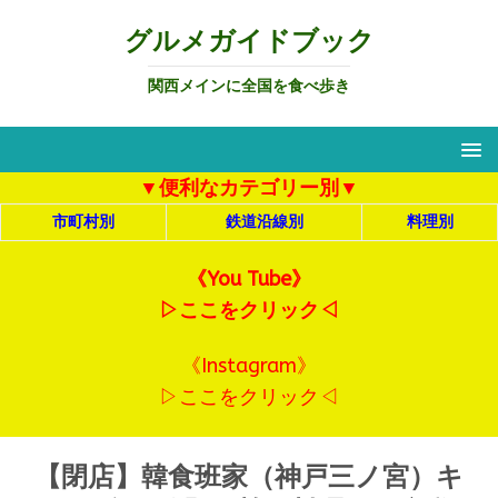
グルメガイドブック
関西メインに全国を食べ歩き
▼便利なカテゴリー別▼
市町村別
鉄道沿線別
料理別
《You Tube》
▷ここをクリック◁
《Instagram》
▷ここをクリック◁
【閉店】韓食班家（神戸三ノ宮）キ