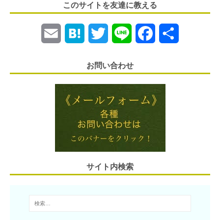
このサイトを友達に教える
E
H
T
L
F
共
m
a
w
i
a
有
お問い合わせ
a
t
i
n
c
i
e
t
e
e
l
n
t
b
a
e
o
r
o
サイト内検索
k