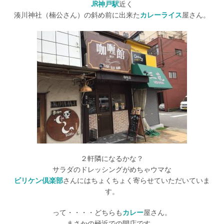
JR神戸駅
近く
湊川神社（楠公さん）の斜め前に出来た
カレーライス
屋さん。
２軒隣になるかな？
サラダのドレッシングがめちゃウマな
ビリケン倶楽部
さんにはちょくちょく寄らせていただいていま
す。
って・・・・どちらも
カレー
屋さん。
まさかの極近での開店です。