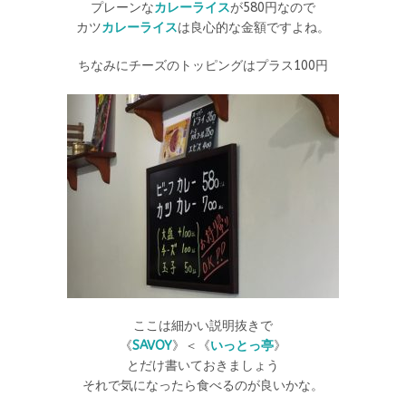
プレーンな
カレーライス
が580円なので
カツ
カレーライス
は良心的な金額ですよね。
ちなみにチーズのトッピングはプラス100円
ここは細かい説明抜きで
《
SAVOY
》＜《
いっとっ亭
》
とだけ書いておきましょう
それで気になったら食べるのが良いかな。