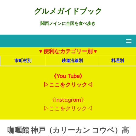
グルメガイドブック
関西メインに全国を食べ歩き
▼便利なカテゴリー別▼
市町村別
鉄道沿線別
料理別
《You Tube》
▷ここをクリック◁
《Instagram》
▷ここをクリック◁
咖喱館 神戸（カリーカン コウベ）高