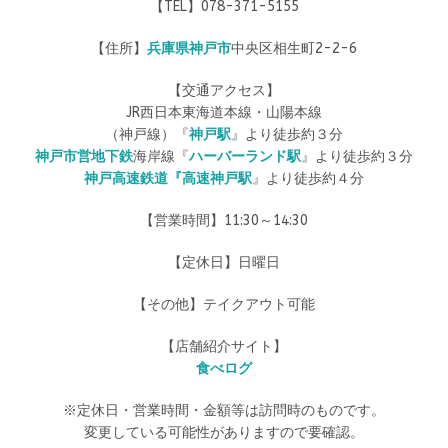
【TEL】078-371-5155
【住所】
兵庫県神戸市
中央区相生町2-2-6
【交通アクセス】
JR西日本東海道本線・山陽本線
（神戸線）『
神戸駅
』より徒歩約３分
神戸市営地下鉄
海岸線『
ハーバーランド駅
』より徒歩約３分
神戸高速鉄道『高速神戸駅
』より徒歩約４分
【営業時間】11:30～14:30
【定休日】日曜日
【その他】テイクアウト可能
【店舗紹介サイト】
食べログ
※定休日・営業時間・金額等は訪問時のものです。
変更している可能性がありますので要確認。