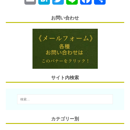
m
a
w
i
a
有
お問い合わせ
a
t
i
n
c
i
e
t
e
e
l
n
t
b
a
e
o
r
o
サイト内検索
k
カテゴリー別