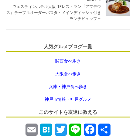
ウェスティンホテル大阪 1Fレストラン『アマデウ
ス』テーブルオーダーパスタ・メインディッシュ付き
ランチビュッフェ
人気グルメブログ一覧
関西食べ歩き
大阪食べ歩き
兵庫・神戸食べ歩き
神戸市情報・神戸グルメ
このサイトを友達に教える
E
H
T
L
F
共