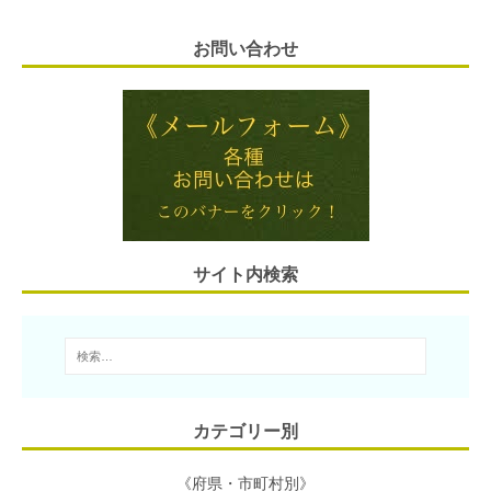
m
a
w
i
a
有
お問い合わせ
a
t
i
n
c
i
e
t
e
e
l
n
t
b
a
e
o
r
o
サイト内検索
k
カテゴリー別
《府県・市町村別》