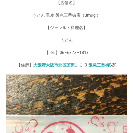
【店舗名】
うどん 兎麦 阪急三番街店（umugi）
【ジャンル・料理名】
うどん
【TEL】06-6372-1813
【住所】
大阪府
大阪市北区
芝田
1-1-3
阪急三番街
B2F