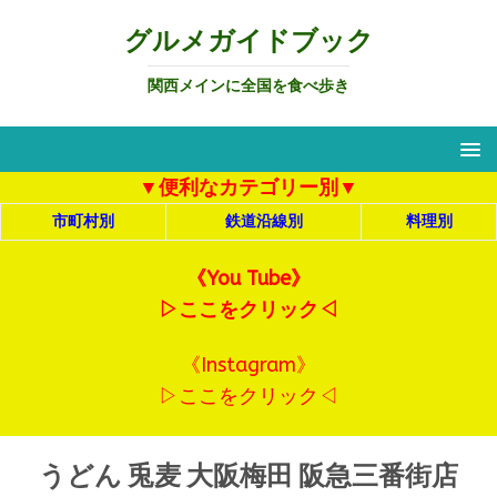
グルメガイドブック
関西メインに全国を食べ歩き
▼便利なカテゴリー別▼
市町村別
鉄道沿線別
料理別
《You Tube》
▷ここをクリック◁
《Instagram》
▷ここをクリック◁
うどん 兎麦 大阪梅田 阪急三番街店