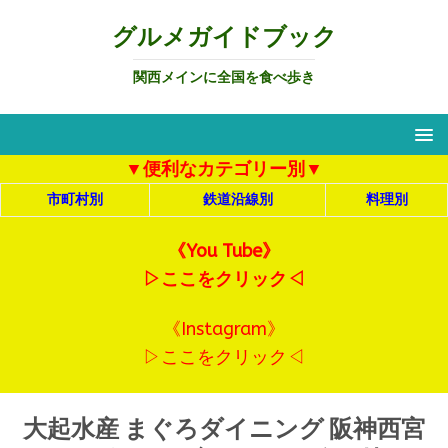
グルメガイドブック
関西メインに全国を食べ歩き
▼便利なカテゴリー別▼
市町村別
鉄道沿線別
料理別
《You Tube》
▷ここをクリック◁
《Instagram》
▷ここをクリック◁
大起水産 まぐろダイニング 阪神西宮