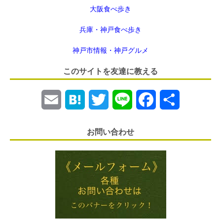
大阪食べ歩き
兵庫・神戸食べ歩き
神戸市情報・神戸グルメ
このサイトを友達に教える
E
H
T
L
F
共
m
a
w
i
a
有
お問い合わせ
a
t
i
n
c
i
e
t
e
e
l
n
t
b
a
e
o
r
o