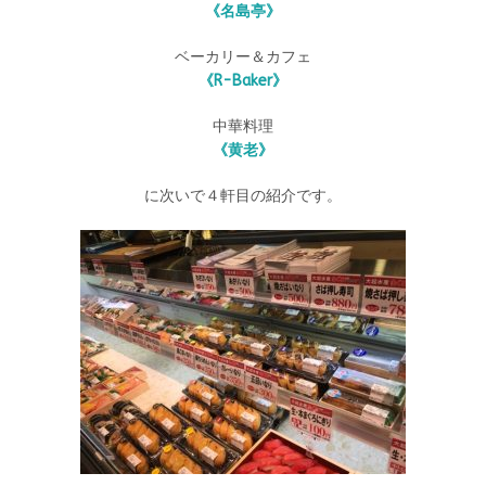
《名島亭》
ベーカリー＆カフェ
《R-Baker》
中華料理
《黄老》
に次いで４軒目の紹介です。