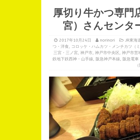
厚切り牛かつ専門
宮）さんセンタ
2017年10月24日
norinori
JR東
つ・洋食
,
コロッケ・ハムカツ・メンチカツ（
三宮・三ノ宮
,
神戸市
,
神戸市中央区
,
神戸市営
鉄地下鉄西神・山手線
,
阪急神戸本線
,
阪急電車
（