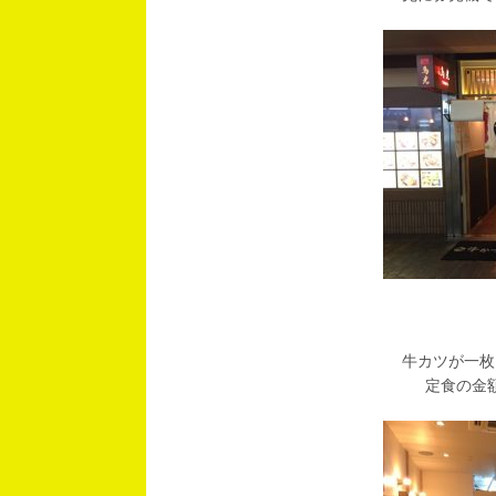
牛カツが一枚（
定食の金