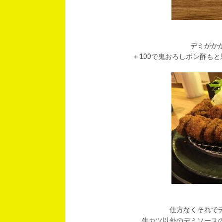
デミがか
＋100で鬼おろしポン酢も
仕方なくそれで
牛カツ以外のデミソース