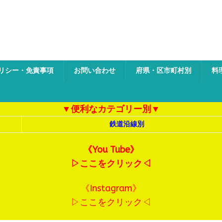
ク
リシー・免責事項
お問い合わせ
府県・区市町村別
料
▼便利なカテゴリー別▼
鉄道沿線別
《You Tube》
▷ここをクリック◁
《Instagram》
▷ここをクリック◁