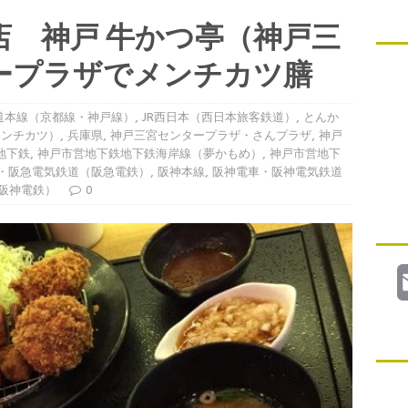
店 神戸 牛かつ亭（神戸三
ープラザでメンチカツ膳
海道本線（京都線・神戸線）
,
JR西日本（西日本旅客鉄道）
,
とんか
ミンチカツ）
,
兵庫県
,
神戸三宮センタープラザ・さんプラザ
,
神戸
地下鉄
,
神戸市営地下鉄地下鉄海岸線（夢かもめ）
,
神戸市営地下
・阪急電気鉄道（阪急電鉄）
,
阪神本線
,
阪神電車・阪神電気鉄道
阪神電鉄）
0