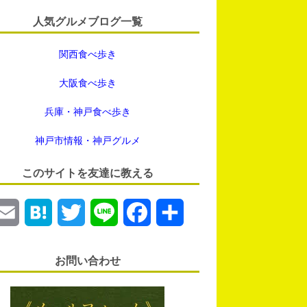
人気グルメブログ一覧
関西食べ歩き
大阪食べ歩き
兵庫・神戸食べ歩き
神戸市情報・神戸グルメ
このサイトを友達に教える
E
H
T
L
F
共
m
a
w
i
a
有
お問い合わせ
a
t
i
n
c
i
e
t
e
e