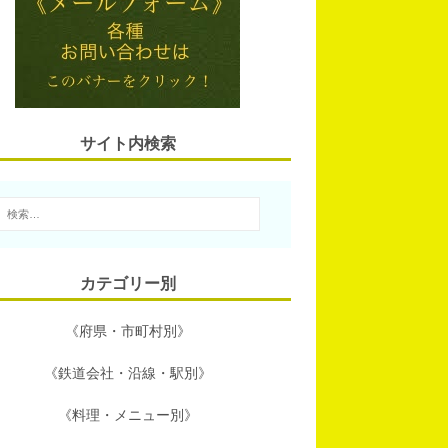
l
n
t
b
a
e
o
r
o
サイト内検索
k
カテゴリー別
《府県・市町村別》
《鉄道会社・沿線・駅別》
《料理・メニュー別》