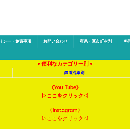
ク
リシー・免責事項
お問い合わせ
府県・区市町村別
料
▼便利なカテゴリー別▼
鉄道沿線別
《You Tube》
▷ここをクリック◁
《Instagram》
▷ここをクリック◁