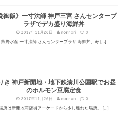
晩御飯》一寸法師 神戸三宮 さんセンタープ
ラザでデカ盛り海鮮丼
2017年11月26日
norinori
0
熊野水産 一寸法師 さんセンタープラザ 海鮮丼、寿
[…]
りき 神戸新開地・地下鉄湊川公園駅でお昼
のホルモン豆腐定食
2017年11月26日
norinori
0
場所は新開地商店街アーケードから少し離れた場所。
[…]