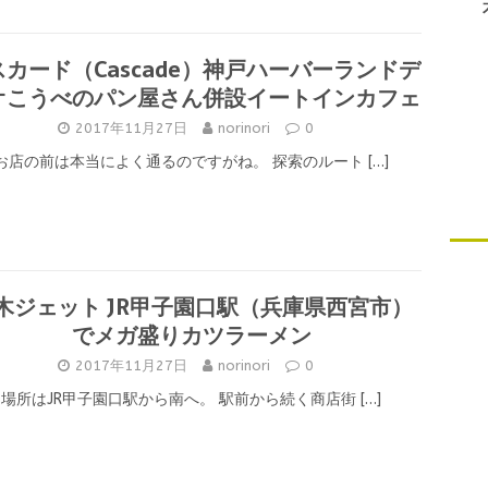
スカード（Cascade）神戸ハーバーランドデ
オこうべのパン屋さん併設イートインカフェ
2017年11月27日
norinori
0
お店の前は本当によく通るのですがね。 探索のルート
[…]
木ジェット JR甲子園口駅（兵庫県西宮市）
でメガ盛りカツラーメン
2017年11月27日
norinori
0
場所はJR甲子園口駅から南へ。 駅前から続く商店街
[…]