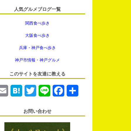
人気グルメブログ一覧
関西食べ歩き
大阪食べ歩き
兵庫・神戸食べ歩き
神戸市情報・神戸グルメ
このサイトを友達に教える
E
H
T
L
F
共
m
a
w
i
a
有
お問い合わせ
a
t
i
n
c
i
e
t
e
e