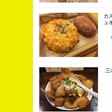
カ
ュ
三