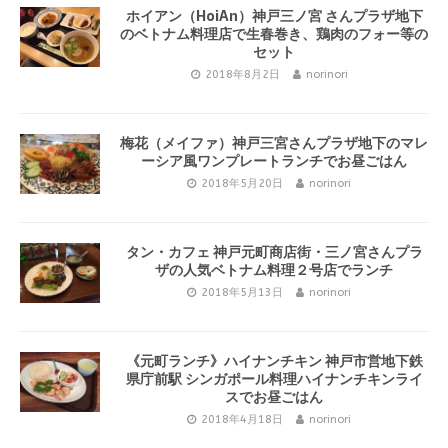
ホイアン（HoiAn）神戸三ノ宮 さんプラザ地下
のベトナム料理店で生春巻き、鶏肉のフォー等の
セット
2018年8月2日
norinori
梅花（メイファ）神戸三宮さんプラザ地下のマレ
ーシア風ワンプレートランチでお昼ごはん
2018年5月20日
norinori
タン・カフェ 神戸元町商店街・三ノ宮さんプラ
ザの人気ベトナム料理２号店でランチ
2018年5月13日
norinori
《元町ランチ》ハイナンチキン 神戸市営地下鉄
県庁前駅 シンガポール料理ハイナンチキンライ
スでお昼ごはん
2018年4月18日
norinori