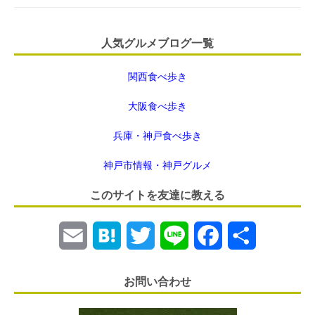
人気グルメブログ一覧
関西食べ歩き
大阪食べ歩き
兵庫・神戸食べ歩き
神戸市情報・神戸グルメ
このサイトを友達に教える
E
H
T
L
F
共
m
a
w
i
a
有
お問い合わせ
a
t
i
n
c