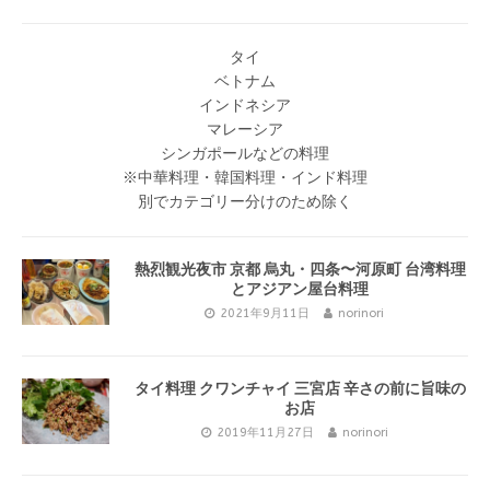
タイ
ベトナム
インドネシア
マレーシア
シンガポールなどの料理
※中華料理・韓国料理・インド料理
別でカテゴリー分けのため除く
熱烈観光夜市 京都 烏丸・四条〜河原町 台湾料理
とアジアン屋台料理
2021年9月11日
norinori
タイ料理 クワンチャイ 三宮店 辛さの前に旨味の
お店
2019年11月27日
norinori