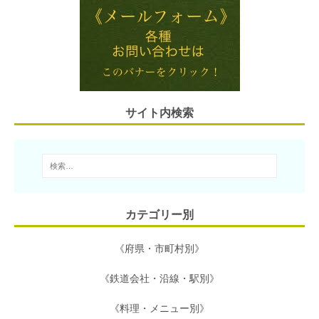
i
e
t
e
e
l
n
t
b
a
e
o
r
o
サイト内検索
k
カテゴリー別
《府県・市町村別》
《鉄道会社・沿線・駅別》
《料理・メニュー別》