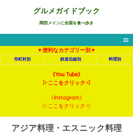
グルメガイドブック
関西メインに全国を食べ歩き
▼便利なカテゴリー別▼
市町村別
鉄道沿線別
料理別
《You Tube》
▷ここをクリック◁
《Instagram》
▷ここをクリック◁
アジア料理・エスニック料理