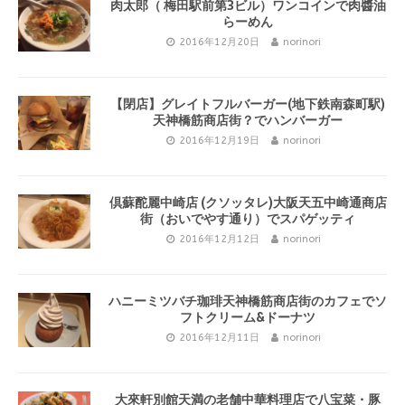
肉太郎（ 梅田駅前第3ビル）ワンコインで肉醬油
らーめん
2016年12月20日
norinori
【閉店】グレイトフルバーガー(地下鉄南森町駅)
天神橋筋商店街？でハンバーガー
2016年12月19日
norinori
倶蘇酡麗中崎店 (クソッタレ)大阪天五中崎通商店
街（おいでやす通り）でスパゲッティ
2016年12月12日
norinori
ハニーミツバチ珈琲天神橋筋商店街のカフェでソ
フトクリーム&ドーナツ
2016年12月11日
norinori
大來軒別館天満の老舗中華料理店で八宝菜・豚