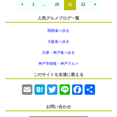
«
1
…
20
21
22
»
人気グルメブログ一覧
関西食べ歩き
大阪食べ歩き
兵庫・神戸食べ歩き
神戸市情報・神戸グルメ
このサイトを友達に教える
E
H
T
L
F
共
m
a
w
i
a
有
お問い合わせ
a
t
i
n
c