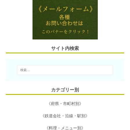
i
e
t
e
e
l
n
t
b
a
e
o
r
o
サイト内検索
k
カテゴリー別
《府県・市町村別》
《鉄道会社・沿線・駅別》
《料理・メニュー別》