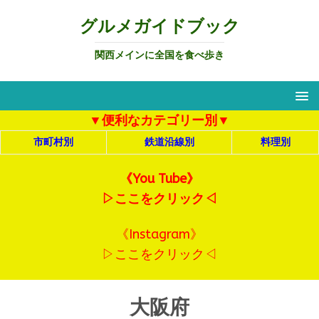
グルメガイドブック
関西メインに全国を食べ歩き
▼便利なカテゴリー別▼
市町村別
鉄道沿線別
料理別
《You Tube》
▷ここをクリック◁
《Instagram》
▷ここをクリック◁
大阪府