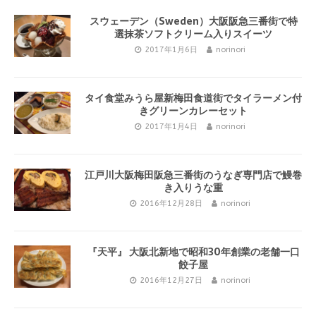
スウェーデン（Sweden）大阪阪急三番街で特
選抹茶ソフトクリーム入りスイーツ
2017年1月6日
norinori
タイ食堂みうら屋新梅田食道街でタイラーメン付
きグリーンカレーセット
2017年1月4日
norinori
江戸川大阪梅田阪急三番街のうなぎ専門店で鰻巻
き入りうな重
2016年12月28日
norinori
『天平』 大阪北新地で昭和30年創業の老舗一口
餃子屋
2016年12月27日
norinori