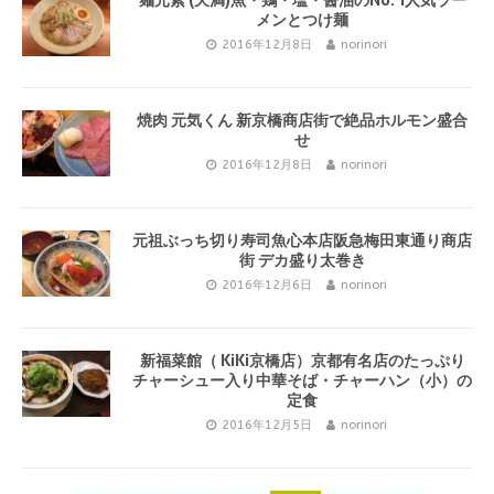
麺元素 (天満)魚・鶏・塩・醤油のNo. 1人気ラー
メンとつけ麺
2016年12月8日
norinori
焼肉 元気くん 新京橋商店街で絶品ホルモン盛合
せ
2016年12月8日
norinori
元祖ぶっち切り寿司魚心本店阪急梅田東通り商店
街 デカ盛り太巻き
2016年12月6日
norinori
新福菜館（ KiKi京橋店）京都有名店のたっぷり
チャーシュー入り中華そば・チャーハン（小）の
定食
2016年12月5日
norinori