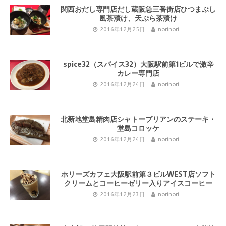
関西おだし専門店だし蔵阪急三番街店ひつまぶし
風茶漬け、天ぷら茶漬け
2016年12月25日
norinori
spice32（スパイス32）大阪駅前第1ビルで激辛
カレー専門店
2016年12月24日
norinori
北新地堂島精肉店シャトーブリアンのステーキ・
堂島コロッケ
2016年12月24日
norinori
ホリーズカフェ大阪駅前第３ビルWEST店ソフト
クリームとコーヒーゼリー入りアイスコーヒー
2016年12月23日
norinori