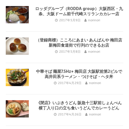
ロッダグループ（RODDA group）大阪西区・九
条、大阪ドーム前千代崎スリランカカレー店
2017年5月9日
norinori
（登録商標）こころにあまい あんぱんや 梅田店
新梅田食道街で行列のできるお店
2017年5月8日
norinori
中華そば 麺屋7.5Hz+ 梅田店 大阪駅前第2ビルで
高井田系ラーメン・つけそば・ヘタ丼
2017年4月29日
norinori
《閉店》いぶきうどん 阪急十三駅前しょんべん
横丁入り口の立ち食いうどんでカレーうどん
2017年4月26日
norinori