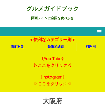
グルメガイドブック
関西メインに全国を食べ歩き
▼便利なカテゴリー別▼
市町村別
鉄道沿線別
料理別
《You Tube》
▷ここをクリック◁
《Instagram》
▷ここをクリック◁
大阪府