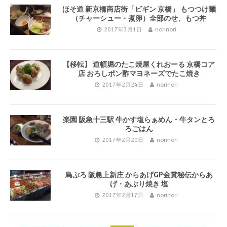
ほそ道 新京橋商店街「ビギン 京橋」 もつつけ麺
（チャーシュー・煮卵）全部のせ、もつ丼
2017年3月1日
norinori
【移転】 道頓堀のたこ焼屋くれおーる 京橋コア
店 おろしポン酢マヨネーズでたこ焼き
2017年2月24日
norinori
楽園 阪急十三駅 牛かす塩らぁめん・牛タンとろ
ろごはん
2017年2月20日
norinori
鳥ぷろ 阪急上新庄 からあげGP金賞秘伝からあ
げ・あぶり焼き 塩
2017年2月17日
norinori