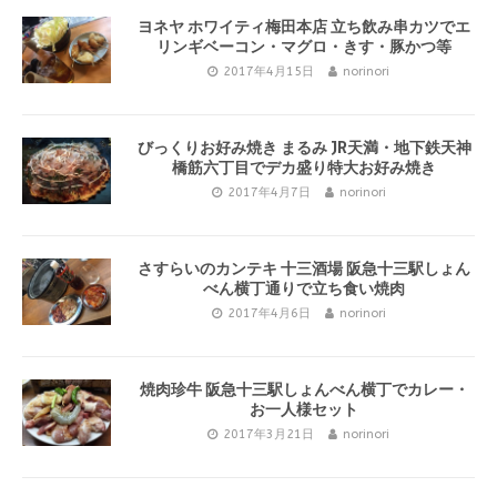
ヨネヤ ホワイティ梅田本店 立ち飲み串カツでエ
リンギベーコン・マグロ・きす・豚かつ等
2017年4月15日
norinori
びっくりお好み焼き まるみ JR天満・地下鉄天神
橋筋六丁目でデカ盛り特大お好み焼き
2017年4月7日
norinori
さすらいのカンテキ 十三酒場 阪急十三駅しょん
べん横丁通りで立ち食い焼肉
2017年4月6日
norinori
焼肉珍牛 阪急十三駅しょんべん横丁でカレー・
お一人様セット
2017年3月21日
norinori