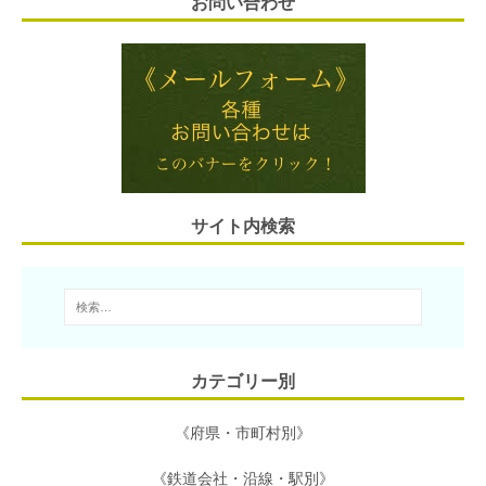
お問い合わせ
a
t
i
n
c
i
e
t
e
e
l
n
t
b
a
e
o
r
o
サイト内検索
k
カテゴリー別
《府県・市町村別》
《鉄道会社・沿線・駅別》