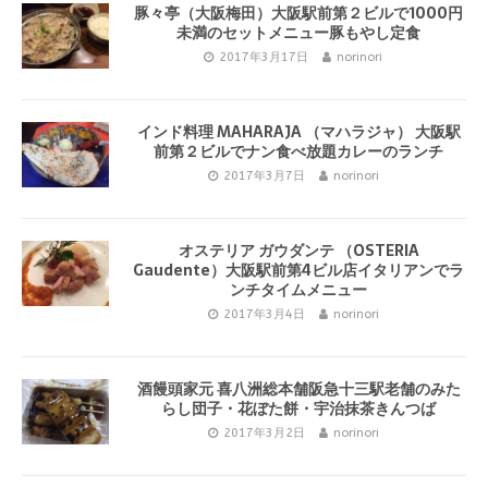
豚々亭（大阪梅田）大阪駅前第２ビルで1000円
未満のセットメニュー豚もやし定食
2017年3月17日
norinori
インド料理 MAHARAJA （マハラジャ） 大阪駅
前第２ビルでナン食べ放題カレーのランチ
2017年3月7日
norinori
オステリア ガウダンテ （OSTERIA
Gaudente）大阪駅前第4ビル店イタリアンでラ
ンチタイムメニュー
2017年3月4日
norinori
酒饅頭家元 喜八洲総本舗阪急十三駅老舗のみた
らし団子・花ぼた餅・宇治抹茶きんつば
2017年3月2日
norinori