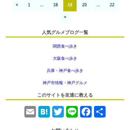
«
1
…
18
19
20
…
22
»
人気グルメブログ一覧
関西食べ歩き
大阪食べ歩き
兵庫・神戸食べ歩き
神戸市情報・神戸グルメ
このサイトを友達に教える
E
H
T
L
F
共
m
a
w
i
a
有