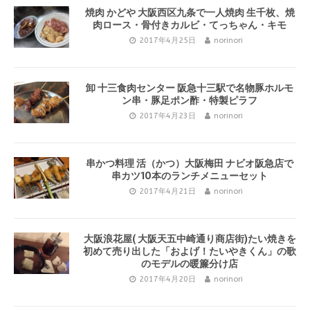
焼肉 かどや 大阪西区九条で一人焼肉 生千枚、焼
肉ロース・骨付きカルビ・てっちゃん・キモ
2017年4月25日
norinori
卸 十三食肉センター 阪急十三駅で名物豚ホルモ
ン串・豚足ポン酢・特製ピラフ
2017年4月23日
norinori
串かつ料理 活（かつ）大阪梅田 ナビオ阪急店で
串カツ10本のランチメニューセット
2017年4月21日
norinori
大阪浪花屋( 大阪天五中崎通り商店街)たい焼きを
初めて売り出した「およげ！たいやきくん」の歌
のモデルの暖簾分け店
2017年4月20日
norinori