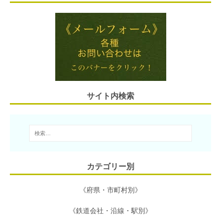
a
t
i
n
c
i
e
t
e
e
l
n
t
b
a
e
o
r
o
サイト内検索
k
カテゴリー別
《府県・市町村別》
《鉄道会社・沿線・駅別》