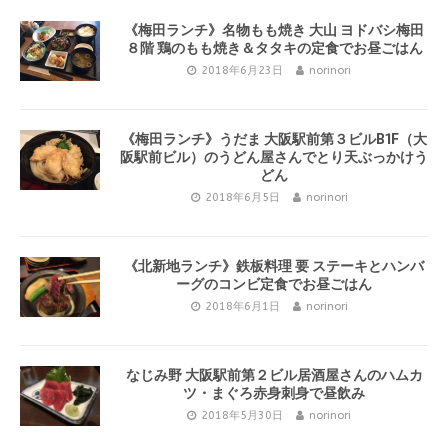
《梅田ランチ》名物もも焼き 大山 ヨドバシ梅田
８階 鶏のもも焼き＆タタキの定食でお昼ごはん
2018年6月23日
norinori
《梅田ランチ》うだま 大阪駅前第３ビルB1F（大
阪駅前ビル）のうどん屋さんでとり天ぶっかけう
どん
2018年6月5日
norinori
《北新地ランチ》鉄板料理 要 ステーキとハンバ
ーグのコンビ定食でお昼ごはん
2018年6月1日
norinori
なじみ野 大阪駅前第２ビル居酒屋さんのハムカ
ツ・まぐろ赤身刺身で昼飲み
2018年5月30日
norinori