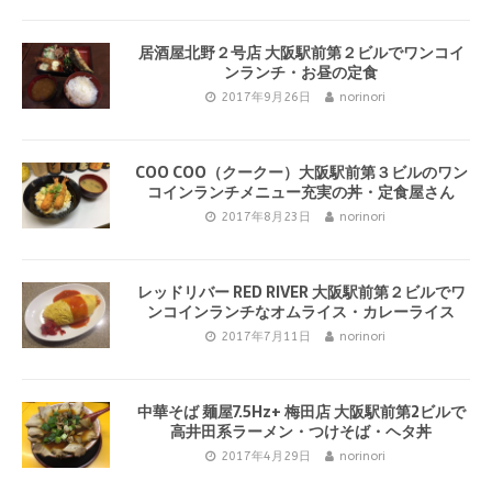
居酒屋北野２号店 大阪駅前第２ビルでワンコイ
ンランチ・お昼の定食
2017年9月26日
norinori
COO COO（クークー）大阪駅前第３ビルのワン
コインランチメニュー充実の丼・定食屋さん
2017年8月23日
norinori
レッドリバー RED RIVER 大阪駅前第２ビルでワ
ンコインランチなオムライス・カレーライス
2017年7月11日
norinori
中華そば 麺屋7.5Hz+ 梅田店 大阪駅前第2ビルで
高井田系ラーメン・つけそば・ヘタ丼
2017年4月29日
norinori