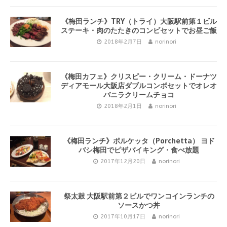
《梅田ランチ》TRY（トライ）大阪駅前第１ビル
ステーキ・肉のたたきのコンビセットでお昼ご飯
2018年2月7日
norinori
《梅田カフェ》クリスピー・クリーム・ドーナツ
ディアモール大阪店ダブルコンボセットでオレオ
バニラクリームチョコ
2018年2月1日
norinori
《梅田ランチ》ポルケッタ（Porchetta） ヨド
バシ梅田でピザバイキング・食べ放題
2017年12月20日
norinori
祭太鼓 大阪駅前第２ビルでワンコインランチの
ソースかつ丼
2017年10月17日
norinori