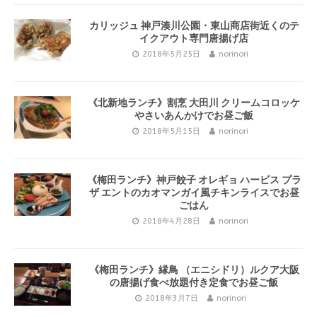
カリッジュ 神戸湊川公園・東山商店街近くのテ
イクアウト専門唐揚げ店
2018年5月25日
norinori
《北新地ランチ》割烹 大田川 クリームコロッケ
やさいあんかけでお昼ご飯
2018年5月15日
norinori
《梅田ランチ》神戸餃子 オレギョ ハービス プラ
ザ エントのカオマンガイ風チキンライスでお昼
ごはん
2018年4月28日
norinori
《梅田ランチ》縁鳥 （エニシドリ）ルクア大阪
の唐揚げ食べ放題付き定食でお昼ご飯
2018年3月7日
norinori