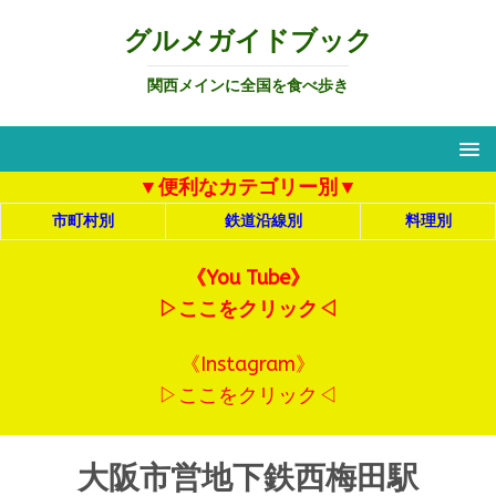
グルメガイドブック
関西メインに全国を食べ歩き
▼便利なカテゴリー別▼
市町村別
鉄道沿線別
料理別
《You Tube》
▷ここをクリック◁
《Instagram》
▷ここをクリック◁
大阪市営地下鉄西梅田駅