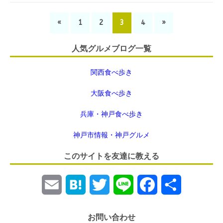
«
1
2
3
4
»
人気グルメブログ一覧
関西食べ歩き
大阪食べ歩き
兵庫・神戸食べ歩き
神戸市情報・神戸グルメ
このサイトを友達に教える
E
H
T
L
F
共
m
a
w
i
a
有
お問い合わせ