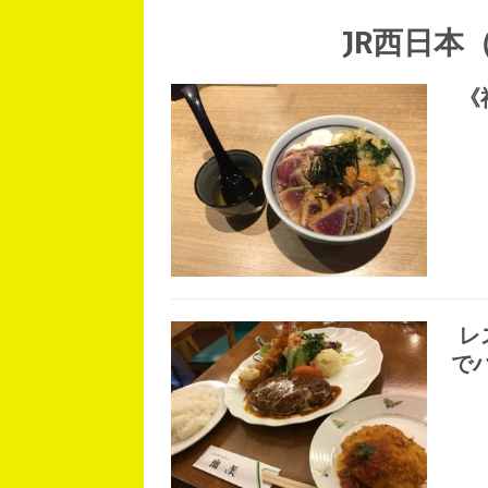
JR西日本
《
レ
で