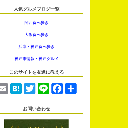
人気グルメブログ一覧
関西食べ歩き
大阪食べ歩き
兵庫・神戸食べ歩き
神戸市情報・神戸グルメ
このサイトを友達に教える
E
H
T
L
F
共
m
a
w
i
a
有
お問い合わせ
a
t
i
n
c
i
e
t
e
e