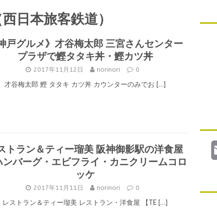
（西日本旅客鉄道）
神戸グルメ》才谷梅太郎 三宮さんセンター
プラザで鰹タタキ丼・鰹カツ丼
2017年11月12日
norinori
0
才谷梅太郎 鰹 タタキ カツ丼 カウンターのみでお
[…]
ストラン＆ティー瑠美 阪神御影駅の洋食屋
ハンバーグ・エビフライ・カニクリームコロ
ッケ
2017年11月11日
norinori
0
レストラン＆ティー瑠美 レストラン・洋食屋 【TE
[…]