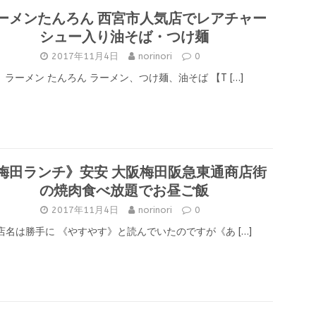
ーメンたんろん 西宮市人気店でレアチャー
シュー入り油そば・つけ麺
2017年11月4日
norinori
0
ラーメン たんろん ラーメン、つけ麺、油そば 【T
[…]
梅田ランチ》安安 大阪梅田阪急東通商店街
の焼肉食べ放題でお昼ご飯
2017年11月4日
norinori
0
店名は勝手に 《やすやす》と読んでいたのですが《あ
[…]