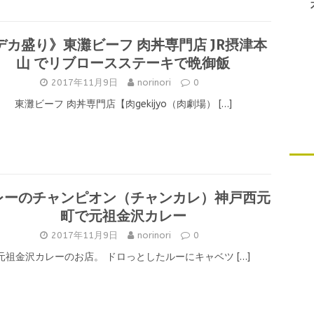
デカ盛り》東灘ビーフ 肉丼専門店 JR摂津本
山 でリブロースステーキで晩御飯
2017年11月9日
norinori
0
東灘ビーフ 肉丼専門店【肉gekijyo（肉劇場）
[…]
レーのチャンピオン（チャンカレ）神戸西元
町で元祖金沢カレー
2017年11月9日
norinori
0
元祖金沢カレーのお店。 ドロっとしたルーにキャベツ
[…]