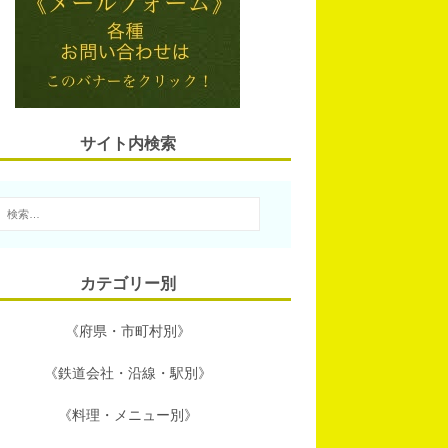
l
n
t
b
a
e
o
r
o
サイト内検索
k
カテゴリー別
《府県・市町村別》
《鉄道会社・沿線・駅別》
《料理・メニュー別》