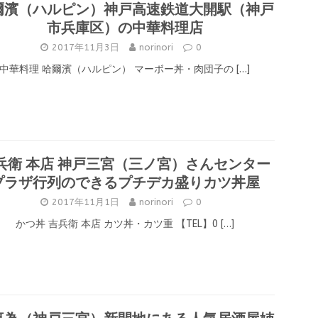
爾濱（ハルピン）神戸高速鉄道大開駅（神戸
市兵庫区）の中華料理店
2017年11月3日
norinori
0
中華料理 哈爾濱（ハルピン） マーボー丼・肉団子の
[…]
兵衛 本店 神戸三宮（三ノ宮）さんセンター
プラザ行列のできるプチデカ盛りカツ丼屋
2017年11月1日
norinori
0
かつ丼 吉兵衛 本店 カツ丼・カツ重 【TEL】0
[…]