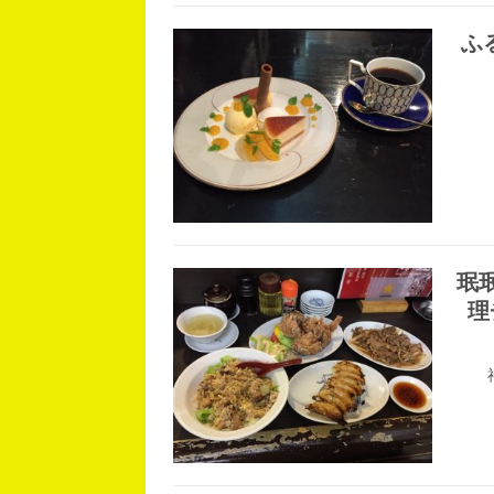
ふ
珉
理