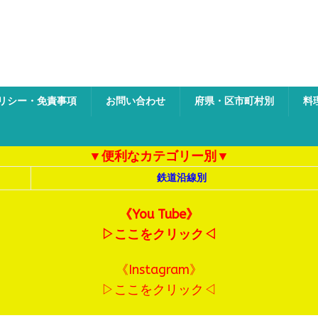
ク
リシー・免責事項
お問い合わせ
府県・区市町村別
料
▼便利なカテゴリー別▼
鉄道沿線別
《You Tube》
▷ここをクリック◁
《Instagram》
▷ここをクリック◁