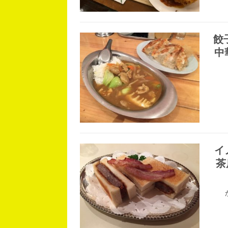
餃
中
イ
茶