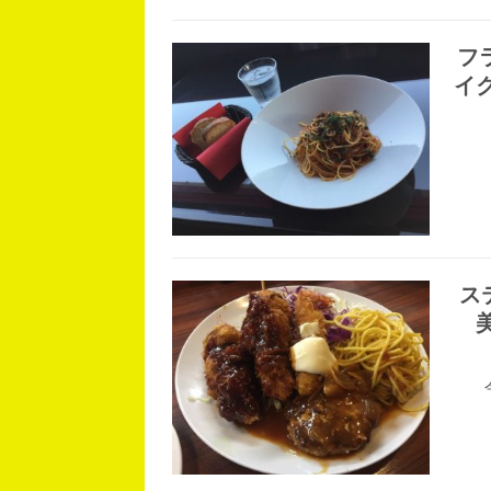
フ
イ
ス