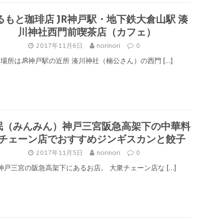
るもと珈琲店 JR神戸駅・地下鉄大倉山駅 湊
川神社西門前喫茶店（カフェ）
2017年11月6日
norinori
0
場所はJR神戸駅の近所 湊川神社（楠公さん）の西門
[…]
珉（みんみん）神戸三宮阪急高架下の中華料
チェーン店でおすすめジンギスカンと餃子
2017年11月5日
norinori
0
神戸三宮の阪急高架下にあるお店。 大衆チェーン店な
[…]