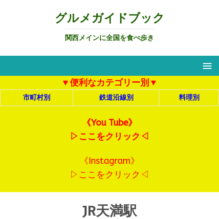
グルメガイドブック
関西メインに全国を食べ歩き
▼便利なカテゴリー別▼
市町村別
鉄道沿線別
料理別
《You Tube》
▷ここをクリック◁
《Instagram》
▷ここをクリック◁
JR天満駅