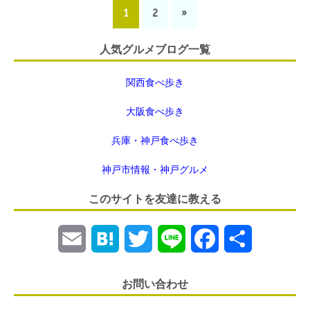
1
2
»
人気グルメブログ一覧
関西食べ歩き
大阪食べ歩き
兵庫・神戸食べ歩き
神戸市情報・神戸グルメ
このサイトを友達に教える
E
H
T
L
F
共
m
a
w
i
a
有
お問い合わせ
a
t
i
n
c