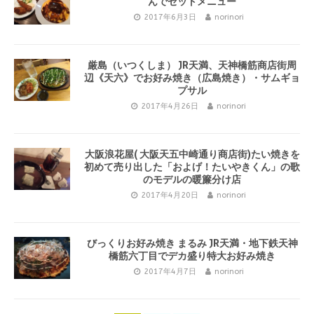
んでセットメニュー
2017年6月3日
norinori
厳島（いつくしま） JR天満、天神橋筋商店街周
辺《天六》でお好み焼き（広島焼き）・サムギョ
プサル
2017年4月26日
norinori
大阪浪花屋( 大阪天五中崎通り商店街)たい焼きを
初めて売り出した「およげ！たいやきくん」の歌
のモデルの暖簾分け店
2017年4月20日
norinori
びっくりお好み焼き まるみ JR天満・地下鉄天神
橋筋六丁目でデカ盛り特大お好み焼き
2017年4月7日
norinori