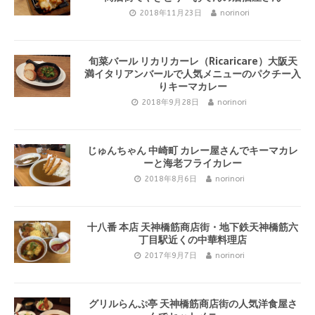
2018年11月23日
norinori
旬菜バール リカリカーレ（Ricaricare）大阪天
満イタリアンバールで人気メニューのパクチー入
りキーマカレー
2018年9月28日
norinori
じゅんちゃん 中崎町 カレー屋さんでキーマカレ
ーと海老フライカレー
2018年8月6日
norinori
十八番 本店 天神橋筋商店街・地下鉄天神橋筋六
丁目駅近くの中華料理店
2017年9月7日
norinori
グリルらんぷ亭 天神橋筋商店街の人気洋食屋さ