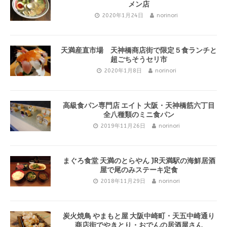
メン店
2020年1月24日
norinori
天満産直市場 天神橋商店街で限定５食ランチと
超ごちそうセリ市
2020年1月8日
norinori
高級食パン専門店 エイト 大阪・天神橋筋六丁目
全八種類のミニ食パン
2019年11月26日
norinori
まぐろ食堂 天満のとらやん JR天満駅の海鮮居酒
屋で尾のみステーキ定食
2018年11月29日
norinori
炭火焼鳥 やまもと屋 大阪中崎町・天五中崎通り
商店街でやきとり・おでんの居酒屋さん