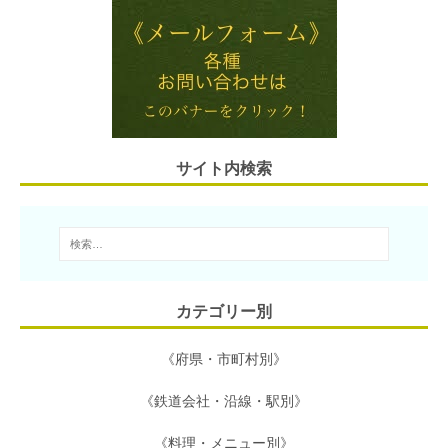
i
e
t
e
e
l
n
t
b
a
e
o
r
o
サイト内検索
k
カテゴリー別
《府県・市町村別》
《鉄道会社・沿線・駅別》
《料理・メニュー別》