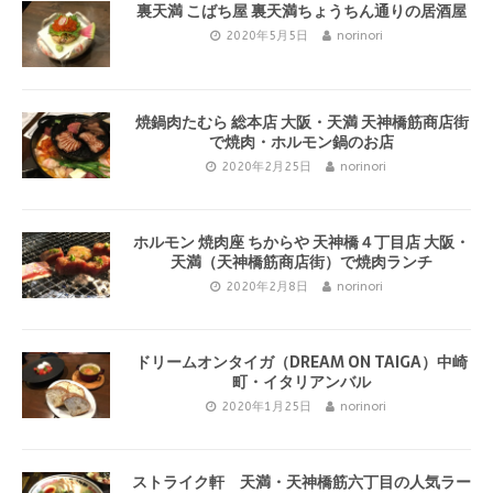
裏天満 こばち屋 裏天満ちょうちん通りの居酒屋
2020年5月5日
norinori
焼鍋肉たむら 総本店 大阪・天満 天神橋筋商店街
で焼肉・ホルモン鍋のお店
2020年2月25日
norinori
ホルモン 焼肉座 ちからや 天神橋４丁目店 大阪・
天満（天神橋筋商店街）で焼肉ランチ
2020年2月8日
norinori
ドリームオンタイガ（DREAM ON TAIGA）中崎
町・イタリアンバル
2020年1月25日
norinori
ストライク軒 天満・天神橋筋六丁目の人気ラー