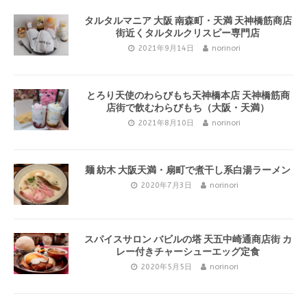
タルタルマニア 大阪 南森町・天満 天神橋筋商店
街近くタルタルクリスピー専門店
2021年9月14日
norinori
とろり天使のわらびもち天神橋本店 天神橋筋商
店街で飲むわらびもち（大阪・天満）
2021年8月10日
norinori
麺 紡木 大阪天満・扇町で煮干し系白湯ラーメン
2020年7月3日
norinori
スパイスサロン バビルの塔 天五中崎通商店街 カ
レー付きチャーシューエッグ定食
2020年5月5日
norinori