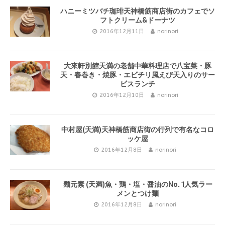
ハニーミツバチ珈琲天神橋筋商店街のカフェでソ
フトクリーム&ドーナツ
2016年12月11日
norinori
大來軒別館天満の老舗中華料理店で八宝菜・豚
天・春巻き・焼豚・エビチリ風えび天入りのサー
ビスランチ
2016年12月10日
norinori
中村屋(天満)天神橋筋商店街の行列で有名なコロ
ッケ屋
2016年12月8日
norinori
麺元素 (天満)魚・鶏・塩・醤油のNo. 1人気ラー
メンとつけ麺
2016年12月8日
norinori