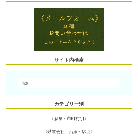
a
t
i
n
c
i
e
t
e
e
l
n
t
b
a
e
o
r
o
サイト内検索
k
カテゴリー別
《府県・市町村別》
《鉄道会社・沿線・駅別》