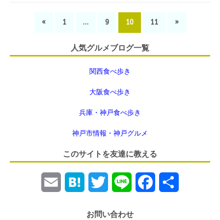
«
1
…
9
10
11
»
人気グルメブログ一覧
関西食べ歩き
大阪食べ歩き
兵庫・神戸食べ歩き
神戸市情報・神戸グルメ
このサイトを友達に教える
E
H
T
L
F
共
m
a
w
i
a
有
お問い合わせ