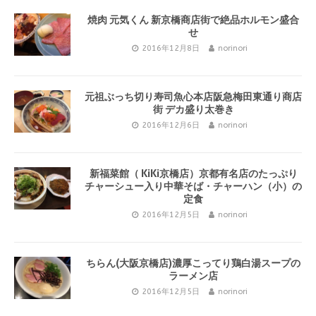
焼肉 元気くん 新京橋商店街で絶品ホルモン盛合
せ
2016年12月8日
norinori
元祖ぶっち切り寿司魚心本店阪急梅田東通り商店
街 デカ盛り太巻き
2016年12月6日
norinori
新福菜館（ KiKi京橋店）京都有名店のたっぷり
チャーシュー入り中華そば・チャーハン（小）の
定食
2016年12月5日
norinori
ちらん(大阪京橋店)濃厚こってり鶏白湯スープの
ラーメン店
2016年12月5日
norinori