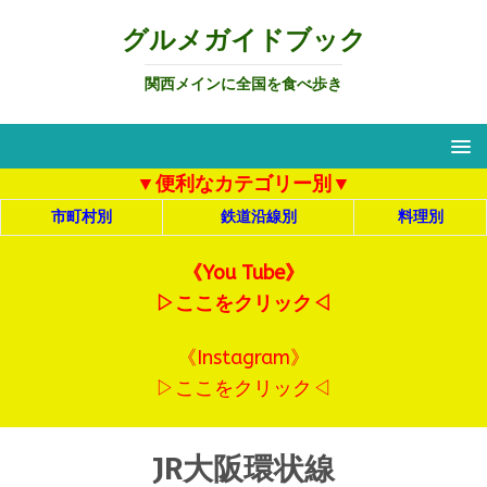
グルメガイドブック
関西メインに全国を食べ歩き
▼便利なカテゴリー別▼
市町村別
鉄道沿線別
料理別
《You Tube》
▷ここをクリック◁
《Instagram》
▷ここをクリック◁
JR大阪環状線