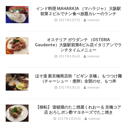
インド料理 MAHARAJA （マハラジャ） 大阪駅
前第２ビルでナン食べ放題カレーのランチ
2017年3月7日
norinori
オステリア ガウダンテ （OSTERIA
Gaudente）大阪駅前第4ビル店イタリアンでラ
ンチタイムメニュー
2017年3月4日
norinori
ほそ道 新京橋商店街「ビギン 京橋」 もつつけ麺
（チャーシュー・煮卵）全部のせ、もつ丼
2017年3月1日
norinori
【移転】 道頓堀のたこ焼屋くれおーる 京橋コア
店 おろしポン酢マヨネーズでたこ焼き
2017年2月24日
norinori