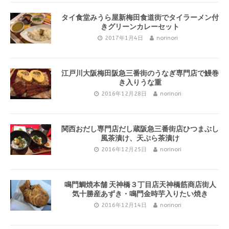
タイ食堂みうら屋新梅田食道街でタイラーメン付
きグリーンカレーセット
2017年1月4日
norinori
江戸川大阪梅田阪急三番街のうなぎ専門店で鰻巻
き入りうな重
2016年12月28日
norinori
関西おだし専門店だし蔵阪急三番街店ひつまぶし
風茶漬け、天ぷら茶漬け
2016年12月25日
norinori
鳴門鯛焼本舗 天神橋３丁目店天神橋筋商店街人
気十勝産あずき・鳴門金時芋入りたい焼き
2016年12月14日
norinori