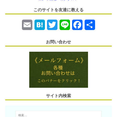
このサイトを友達に教える
E
H
T
L
F
共
m
a
w
i
a
有
お問い合わせ
a
t
i
n
c
i
e
t
e
e
l
n
t
b
a
e
o
r
o
サイト内検索
k