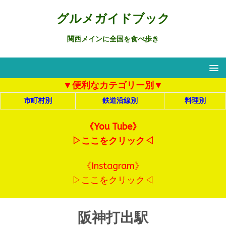
グルメガイドブック
関西メインに全国を食べ歩き
▼便利なカテゴリー別▼
市町村別
鉄道沿線別
料理別
《You Tube》
▷ここをクリック◁
《Instagram》
▷ここをクリック◁
阪神打出駅