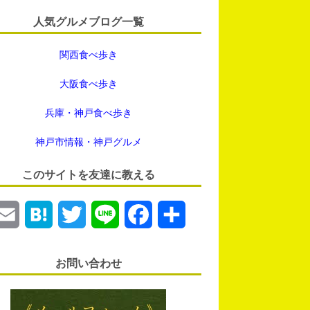
人気グルメブログ一覧
関西食べ歩き
大阪食べ歩き
兵庫・神戸食べ歩き
神戸市情報・神戸グルメ
このサイトを友達に教える
E
H
T
L
F
共
m
a
w
i
a
有
お問い合わせ
a
t
i
n
c
i
e
t
e
e