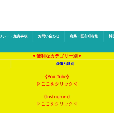
ク
リシー・免責事項
お問い合わせ
府県・区市町村別
料
▼便利なカテゴリー別▼
鉄道沿線別
《You Tube》
▷ここをクリック◁
《Instagram》
▷ここをクリック◁