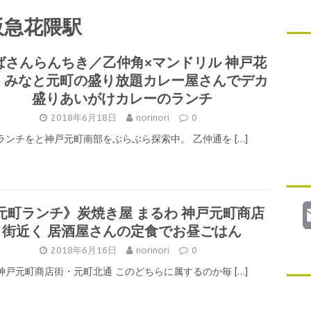
阪急花隈駅
ばさんらんちき／乙仲角×マンドリル 神戸花
・みなと元町の盛り放題カレー屋さんでデカ
盛りあいがけカレーのランチ
2018年6月18日
norinori
0
ランチをと神戸元町南部をぶらぶら探索中。 乙仲通を
[…]
元町ランチ》炭焼き屋 まるわ 神戸元町商店
街近く 居酒屋さんの定食でお昼ごはん
2018年6月16日
norinori
0
神戸元町商店街・元町北通 このどちらに属するのか毎
[…]