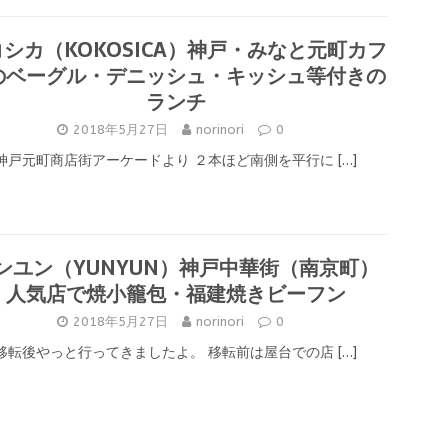
シカ（KOKOSICA）神戸・みなと元町カフ
のベーグル・デニッシュ・キッシュ等付きの
ランチ
2018年5月27日
norinori
0
神戸元町商店街アーケードより ２本ほど南側を平行に
[…]
ンユン（YUNYUN）神戸中華街（南京町）
人気店で焼小籠包・福建焼きビーフン
2018年5月27日
norinori
0
移転後やっと行ってきましたよ。 移転前は屋台での店
[…]