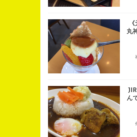
《
丸
J
ん