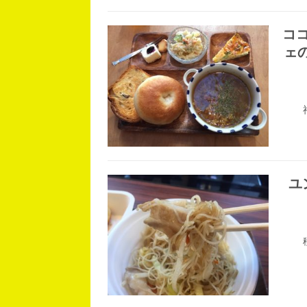
ココ
ェ
ユ