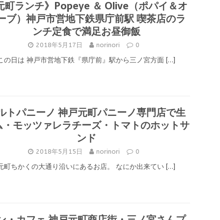
元町ランチ》Popeye ＆ Olive（ポパイ＆オ
ーブ）神戸市営地下鉄県庁前駅 喫茶店のラ
ンチ定食で満足お昼御飯
2018年5月17日
norinori
0
この日は 神戸市営地下鉄『県庁前』駅から三ノ宮方面
[…]
ルトパニーノ 神戸元町パニーノ専門店で生
ム・モッツァレラチーズ・トマトのホットサ
ンド
2018年5月15日
norinori
0
元町ちかくの大通り沿いにあるお店。 なにか出来てい
[…]
ン・カフェ 神戸元町商店街・三ノ宮さんプ