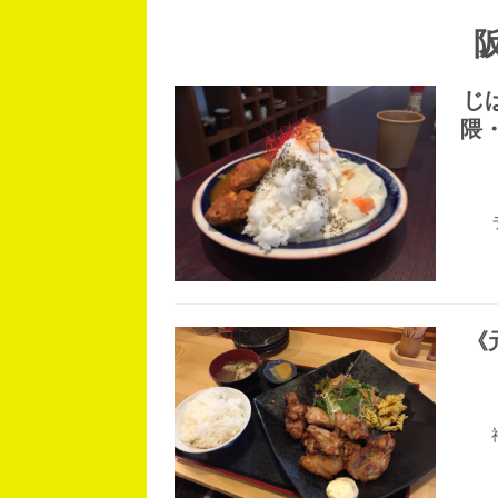
じ
隈
《