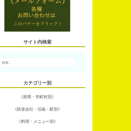
l
n
t
b
a
e
o
r
o
サイト内検索
k
カテゴリー別
《府県・市町村別》
《鉄道会社・沿線・駅別》
《料理・メニュー別》