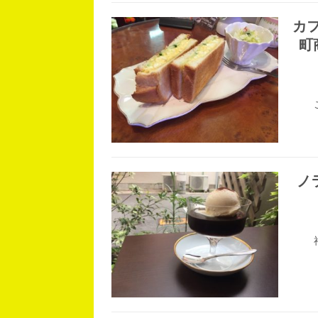
カフ
町
ノラ