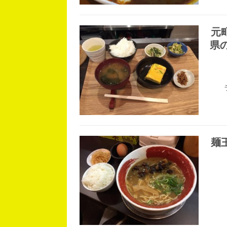
元
県
麺