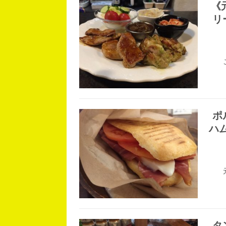
《
リ
ポ
ハ
タ